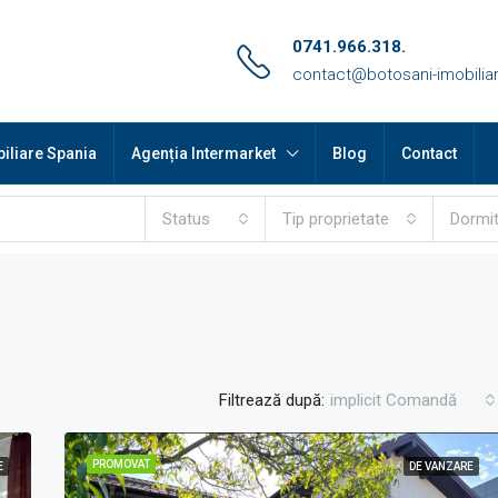
0741.966.318.
contact@botosani-imobiliar
iliare Spania
Agenția Intermarket
Blog
Contact
Status
Tip proprietate
Dormi
Filtrează după:
implicit Comandă
PROMOVAT
E
DE VANZARE
PROMOVAT
DE 