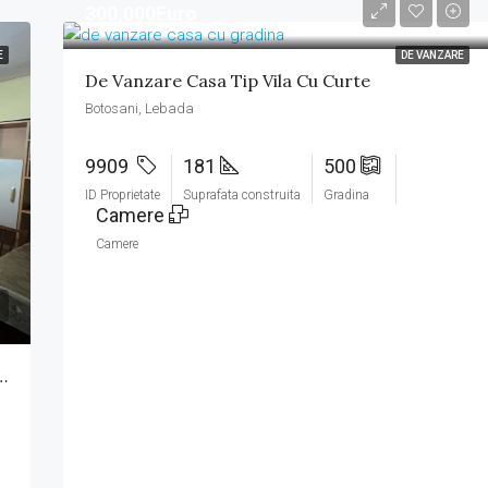
300,000Euro
E
DE VANZARE
De Vanzare Casa Tip Vila Cu Curte
Botosani, Lebada
9909
181
500
ID Proprietate
Suprafata construita
Gradina
Camere
Camere
u Curte Zona Calea Nationala