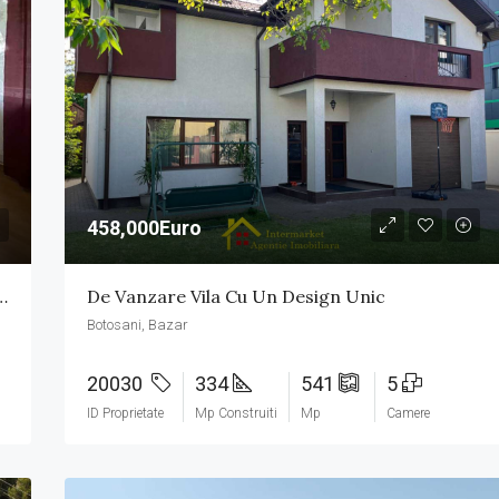
150,000Euro
Botosani, Calea Nationala
458,000Euro
ament 2 Camere Ultracentral
De Vanzare Vila Cu Un Design Unic
Botosani, Bazar
20030
334
541
5
ID Proprietate
Mp Construiti
Mp
Camere