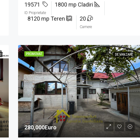
19571
1800 mp Cladiri
ID Proprietate
8120 mp Teren
20
Camere
PROMOVAT
E
DE VANZARE
280,000Euro