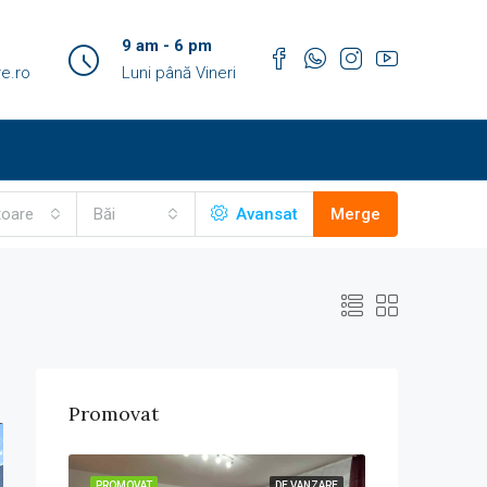
9 am - 6 pm
e.ro
Luni până Vineri
toare
Băi
Avansat
Merge
Promovat
VANZARE
PROMOVAT
DE VANZARE
PROMOVAT