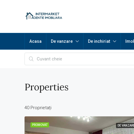
Acasa
De vanzare
De inchiriat
Imob
Properties
40 Proprietați
PROMOVAT
DE VANZAR