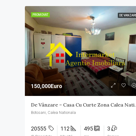
PROMOVAT
DE VANZAR
150,000Euro
De Vânzare – Casa C
Botosani, Calea Nationala
20555
112
495
3