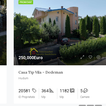
PROMOVAT
E
250,000Euro
Casa Tip Vila – Dedeman
Hudum
20581
364
1182
5
ID Proprietate
Mp
Mp
Camere