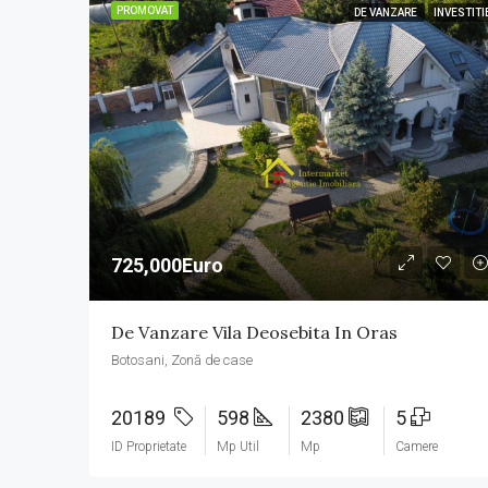
PROMOVAT
DE VANZARE
INVESTITI
725,000Euro
De Vanzare Vila Deosebita In Oras
Botosani, Zonă de case
20189
598
2380
5
ID Proprietate
Mp Util
Mp
Camere