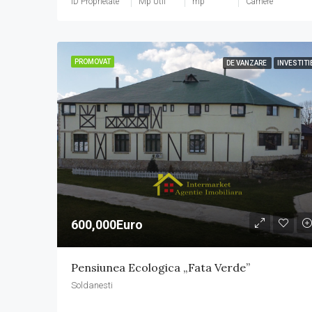
ID Proprietate
Mp Util
mp
Camere
PROMOVAT
DE VANZARE
INVESTITI
600,000Euro
Pensiunea Ecologica „Fata Verde”
Soldanesti