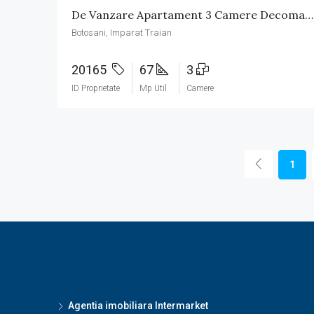
De Vanzare Apartament 3 Camere Decomandat
Botosani, Imparat Traian
20165
67
3
ID Proprietate
Mp Util
Camere
1
Agentia imobiliara Intermarket