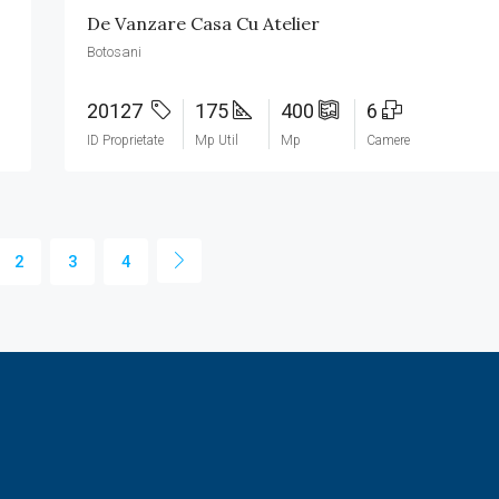
De Vanzare Casa Cu Atelier
Botosani
20127
175
400
6
ID Proprietate
Mp Util
Mp
Camere
2
3
4