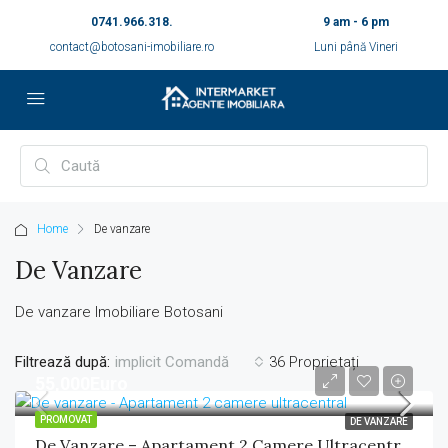
0741.966.318.
9 am - 6 pm
contact@botosani-imobiliare.ro
Luni până Vineri
Home
De vanzare
De Vanzare
De vanzare Imobiliare Botosani
Filtrează după:
36 Proprietați
implicit Comandă
55,000Euro
PROMOVAT
DE VANZARE
De Vanzare – Apartament 2 Camere Ultracentral