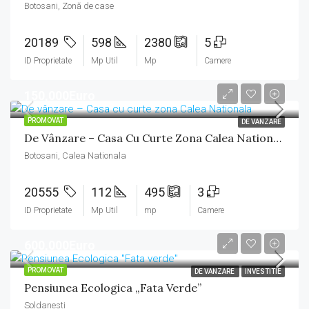
Botosani, Zonă de case
20189
598
2380
5
ID Proprietate
Mp Util
Mp
Camere
150,000Euro
PROMOVAT
DE VANZARE
De Vânzare – Casa Cu Curte Zona Calea Nationala
Botosani, Calea Nationala
20555
112
495
3
ID Proprietate
Mp Util
mp
Camere
600,000Euro
PROMOVAT
DE VANZARE
INVESTITIE
Pensiunea Ecologica „Fata Verde”
Soldanesti