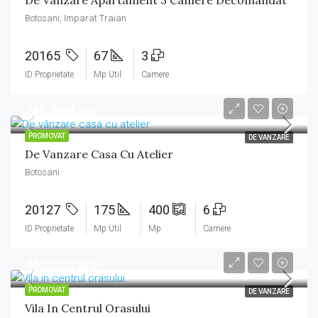
De Vanzare Apartament 3 Camere Decomandat
Botosani, Imparat Traian
20165
67
3
ID Proprietate
Mp Util
Camere
280,000Euro
PROMOVAT
DE VANZARE
De Vanzare Casa Cu Atelier
Botosani
20127
175
400
6
ID Proprietate
Mp Util
Mp
Camere
450,000Euro
PROMOVAT
DE VANZARE
Vila In Centrul Orasului