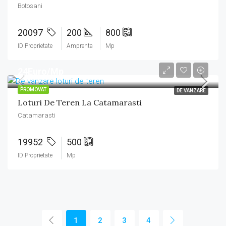
Botosani
20097
200
800
ID Proprietate
Amprenta
Mp
24Euro/Mp
PROMOVAT
DE VANZARE
Loturi De Teren La Catamarasti
Catamarasti
19952
500
ID Proprietate
Mp
1
2
3
4