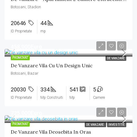
Botosani, Stadion
20646
44
ID Proprietate
mp
458,000Euro
PROMOVAT
DE VANZARE
De Vanzare Vila Cu Un Design Unic
Botosani, Bazar
20030
334
541
5
ID Proprietate
Mp Construiti
Mp
Camere
725,000Euro
PROMOVAT
DE VANZARE
INVESTITIE
De Vanzare Vila Deosebita In Oras