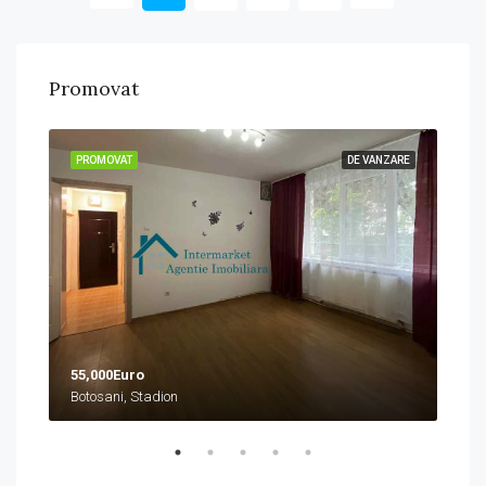
Promovat
ZARE
PROMOVAT
DE VANZARE
PRO
55,000Euro
458
Botosani, Stadion
Boto