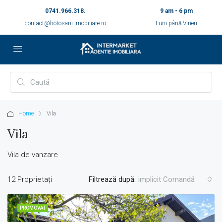
0741.966.318.
9 am - 6 pm
contact@botosani-imobiliare.ro
Luni până Vineri
Home
Vila
Vila
Vila de vanzare
12 Proprietați
Filtrează după:
implicit Comandă
PROMOVAT