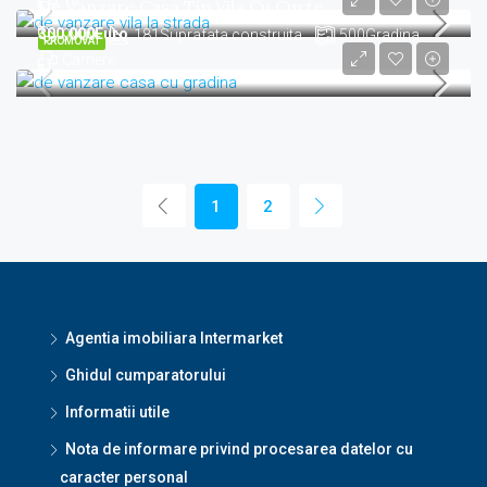
10
De Vanzare Casa Tip Vila Cu Curte
300,000Euro
9909
181
Suprafata construita
500
Gradina
PROMOVAT
Camere
1
2
Agentia imobiliara Intermarket
Ghidul cumparatorului
Informatii utile
Nota de informare privind procesarea datelor cu
caracter personal