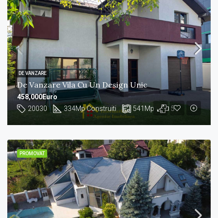
DE VANZARE
De Vanzare Vila Cu Un Design Unic
458,000Euro
20030
334
Mp Construiti
541
Mp
5
PROMOVAT