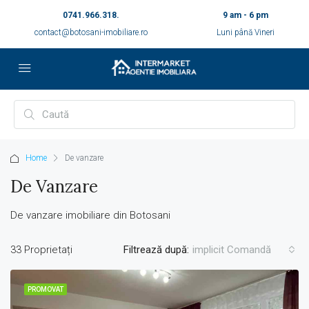
0741.966.318.
9 am - 6 pm
contact@botosani-imobiliare.ro
Luni până Vineri
Home
De vanzare
De Vanzare
De vanzare imobiliare din Botosani
33 Proprietați
Filtrează după:
implicit Comandă
PROMOVAT