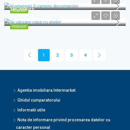
20165
67
Mp Util
3
De Vanzare Casa Cu Atelier
280,000Euro
PROMOVAT
20127
175
Mp Util
400
Mp
6
PROMOVAT
1
2
3
4
Agentia imobiliara Intermarket
Ghidul cumparatorului
Informatii utile
Nota de informare privind procesarea datelor cu
caracter personal