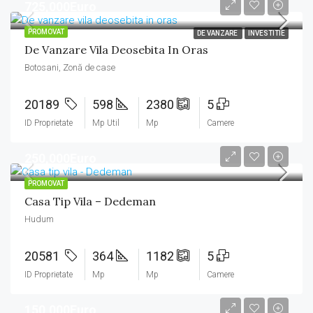
725,000Euro
PROMOVAT
DE VANZARE
INVESTITIE
De Vanzare Vila Deosebita In Oras
Botosani, Zonă de case
20189
598
2380
5
ID Proprietate
Mp Util
Mp
Camere
250,000Euro
PROMOVAT
Casa Tip Vila – Dedeman
Hudum
20581
364
1182
5
ID Proprietate
Mp
Mp
Camere
150,000Euro