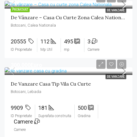
PROMOVAT
DE VANZARE
De Vânzare – Casa Cu Curte Zona Calea Nationala
Botosani, Calea Nationala
20555
112
495
3
ID Proprietate
Mp Util
mp
Camere
300,000Euro
DE VANZARE
De Vanzare Casa Tip Vila Cu Curte
Botosani, Lebada
9909
181
500
ID Proprietate
Suprafata construita
Gradina
Camere
Camere