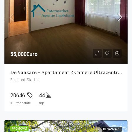
55,000Euro
De Vanzare – Apartament 2 Camere Ultracentral
Botosani, Stadion
20646
44
ID Proprietate
mp
PROMOVAT
DE VANZARE