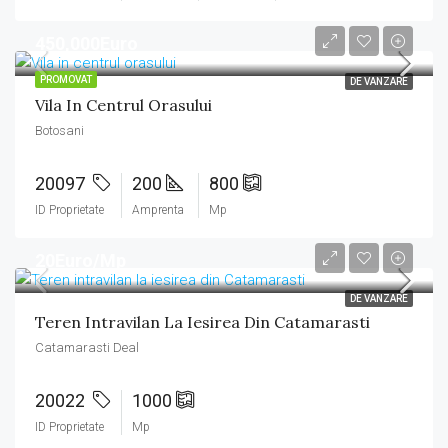
450,000Euro
PROMOVAT
DE VANZARE
Vila In Centrul Orasului
Botosani
20097
200
800
ID Proprietate
Amprenta
Mp
20Euro/Mp
DE VANZARE
Teren Intravilan La Iesirea Din Catamarasti
Catamarasti Deal
20022
1000
ID Proprietate
Mp