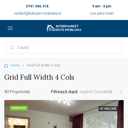
0741.966.318.
9 am - 6 pm
contact@botosani-imobiliare.ro
Luni până Vineri
Home
Grid Full Width 4 Cols
Grid Full Width 4 Cols
40 Proprietați
Filtrează după:
implicit Comandă
PROMOVAT
DE VANZARE