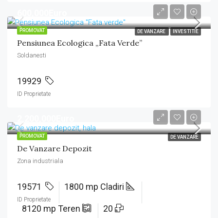
600,000Euro
PROMOVAT
DE VANZARE
INVESTITIE
Pensiunea Ecologica „Fata Verde”
Soldanesti
19929
ID Proprietate
2,200,000Euro
PROMOVAT
DE VANZARE
De Vanzare Depozit
Zona industriala
19571
1800 mp Cladiri
ID Proprietate
8120 mp Teren
20