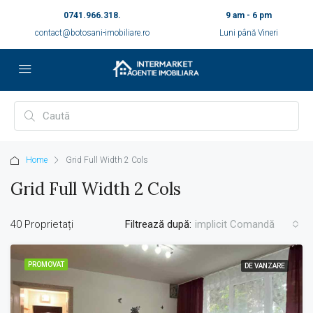
0741.966.318.
9 am - 6 pm
contact@botosani-imobiliare.ro
Luni până Vineri
Home
Grid Full Width 2 Cols
Grid Full Width 2 Cols
40 Proprietați
Filtrează după:
implicit Comandă
PROMOVAT
DE VANZARE