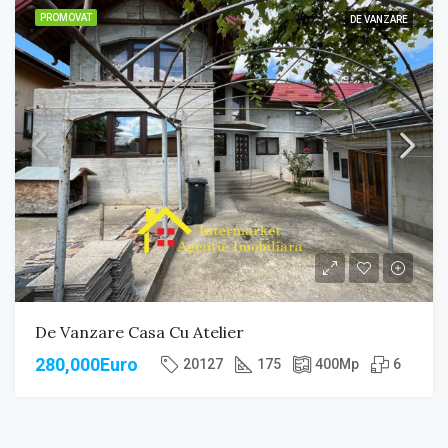
PROMOVAT
DE VANZARE
De Vanzare Casa Cu Atelier
280,000Euro
20127
175
400
Mp
6