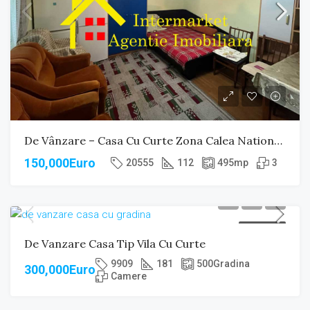
De Vânzare – Casa Cu Curte Zona Calea Nationala
150,000Euro
20555
112
495
mp
3
DE VANZARE
De Vanzare Casa Tip Vila Cu Curte
9909
181
500
Gradina
300,000Euro
Camere