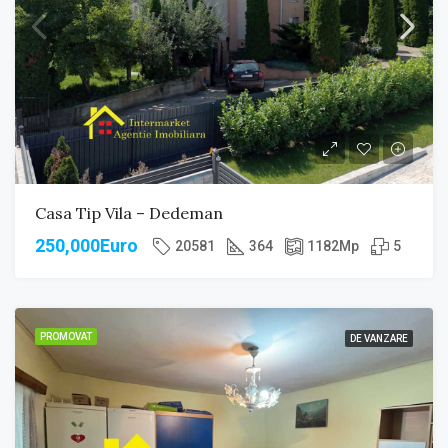
Casa Tip Vila – Dedeman
250,000Euro
20581
364
1182
Mp
5
PROMOVAT
DE VANZARE