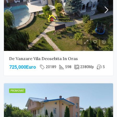
De Vanzare Vila Deosebita In Oras
725,000Euro
20189
598
2380
Mp
5
PROMOVAT