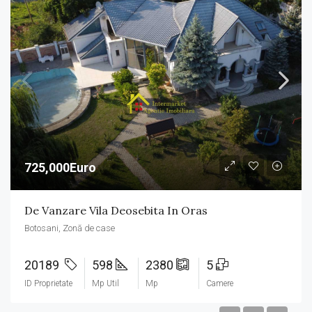
725,000Euro
De Vanzare Vila Deosebita In Oras
Botosani, Zonă de case
20189
598
2380
5
ID Proprietate
Mp Util
Mp
Camere