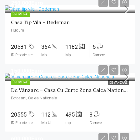
250,000Euro
PROMOVAT
Casa Tip Vila – Dedeman
Hudum
20581
364
1182
5
ID Proprietate
Mp
Mp
Camere
150,000Euro
PROMOVAT
DE VANZARE
De Vânzare – Casa Cu Curte Zona Calea Nationala
Botosani, Calea Nationala
20555
112
495
3
ID Proprietate
Mp Util
mp
Camere
600,000Euro