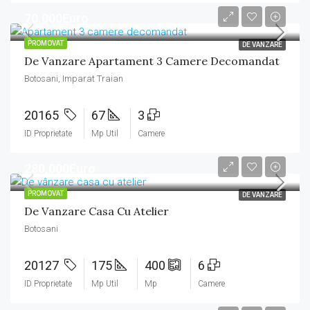
70,000Euro
PROMOVAT
DE VANZARE
De Vanzare Apartament 3 Camere Decomandat
Botosani, Imparat Traian
20165
67
3
ID Proprietate
Mp Util
Camere
280,000Euro
PROMOVAT
DE VANZARE
De Vanzare Casa Cu Atelier
Botosani
20127
175
400
6
ID Proprietate
Mp Util
Mp
Camere