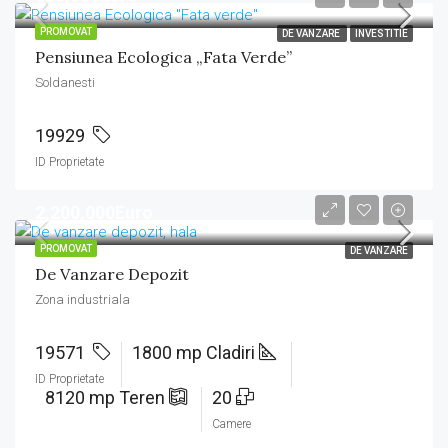
PROMOVAT
DE VANZARE
INVESTITIE
Pensiunea Ecologica „Fata Verde”
Soldanesti
19929
ID Proprietate
2,200,000Euro
PROMOVAT
DE VANZARE
De Vanzare Depozit
Zona industriala
19571
1800 mp Cladiri
ID Proprietate
8120 mp Teren
20
Camere