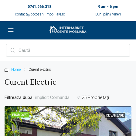
0741.966.318.
9 am - 6 pm
contact@botosani-imobiliare.ro
Luni până Vineri
Home
Curent electric
Curent Electric
Filtrează după:
25 Proprietați
implicit Comandă
PROMOVAT
DE VANZARE