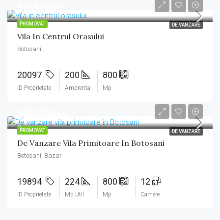
450,000Euro
PROMOVAT
DE VANZARE
Vila In Centrul Orasului
Botosani
20097
200
800
ID Proprietate
Amprenta
Mp
408,000Euro
PROMOVAT
DE VANZARE
De Vanzare Vila Primitoare In Botosani
Botosani, Bazar
19894
224
800
12
ID Proprietate
Mp Util
Mp
Camere