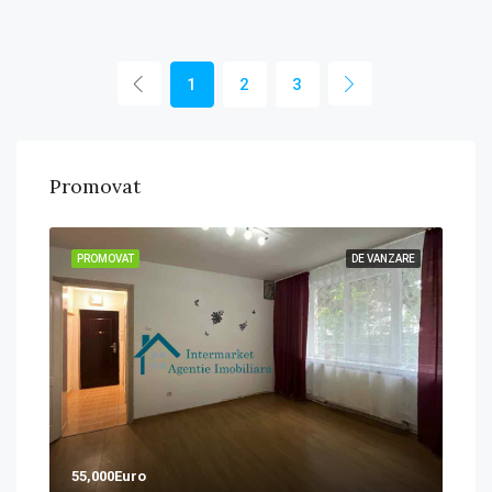
1
2
3
Promovat
458
Boto
ZARE
PROMOVAT
DE VANZARE
PRO
55,000Euro