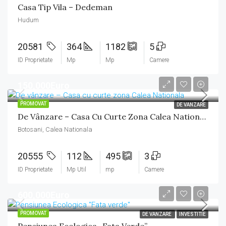
Casa Tip Vila – Dedeman
Hudum
20581
364
1182
5
ID Proprietate
Mp
Mp
Camere
150,000Euro
PROMOVAT
DE VANZARE
De Vânzare – Casa Cu Curte Zona Calea Nationala
Botosani, Calea Nationala
20555
112
495
3
ID Proprietate
Mp Util
mp
Camere
600,000Euro
PROMOVAT
DE VANZARE
INVESTITIE
Pensiunea Ecologica „Fata Verde”