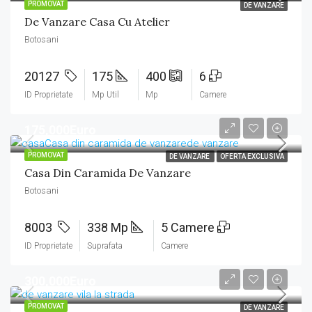
PROMOVAT
DE VANZARE
De Vanzare Casa Cu Atelier
Botosani
20127
175
400
6
ID Proprietate
Mp Util
Mp
Camere
175,000Euro
PROMOVAT
DE VANZARE
OFERTA EXCLUSIVA
Casa Din Caramida De Vanzare
Botosani
8003
338 Mp
5 Camere
ID Proprietate
Suprafata
Camere
300,000Euro
PROMOVAT
DE VANZARE