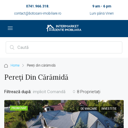
0741.966.318.
9 am - 6 pm
contact@botosani-imobiliare.ro
Luni până Vineri
Home
Pereți din cărămidă
Pereți Din Cărămidă
Filtrează după:
8 Proprietați
implicit Comandă
PROMOVAT
DE VANZARE
INVESTITIE