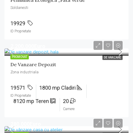
Soldanesti
19929
ID Proprietate
2,200,000Euro
PROMOVAT
DE VANZARE
De Vanzare Depozit
Zona industriala
19571
1800 mp Cladiri
ID Proprietate
8120 mp Teren
20
Camere
280,000Euro