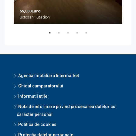
55,000Euro
458
Botosani, Stadion
Boto
Agentia imobiliara Intermarket
Ghidul cumparatorului
Informatii utile
Nota de informare privind procesarea datelor cu
caracter personal
Politica de cookies
Protectia datelor personale