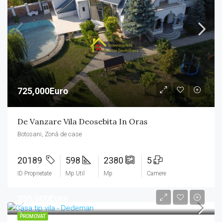
725,000Euro
De Vanzare Vila Deosebita In Oras
Botosani, Zonă de case
20189
598
2380
5
ID Proprietate
Mp Util
Mp
Camere
250,000Euro
PROMOVAT