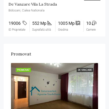
De Vanzare Vila La Strada
Botosani, Calea Nationala
19006
552 Mp
1005 Mp
10
ID Proprietate
Suprafată utilă
Gradina
Camere
Promovat
ZARE
PROMOVAT
DE VANZARE
PRO