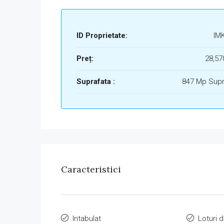
ID Proprietate:
IM
Preț:
28,57
Suprafata :
847 Mp Supr
Caracteristici
Intabulat
Loturi d