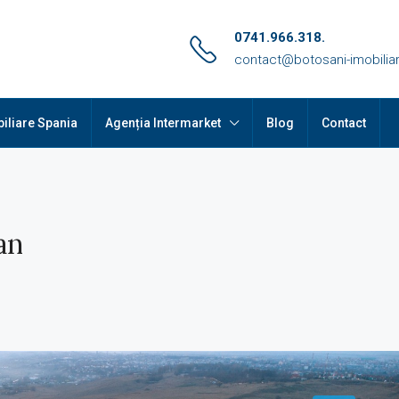
0741.966.318.
contact@botosani-imobiliar
iliare Spania
Agenția Intermarket
Blog
Contact
an