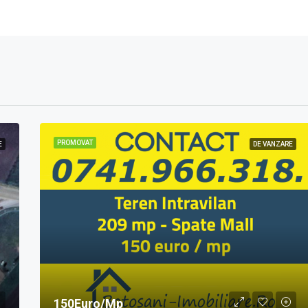
PROMOVAT
E
DE VANZARE
150Euro/Mp