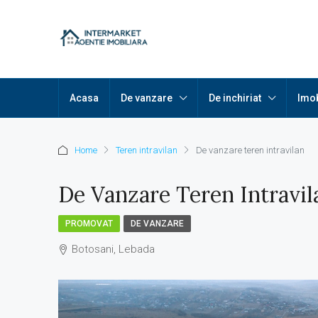
Acasa
De vanzare
De inchiriat
Imob
Home
Teren intravilan
De vanzare teren intravilan
De Vanzare Teren Intravil
PROMOVAT
DE VANZARE
Botosani, Lebada