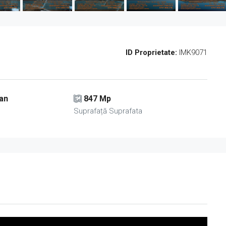
ID Proprietate:
IMK9071
lan
847 Mp
Suprafață Suprafata