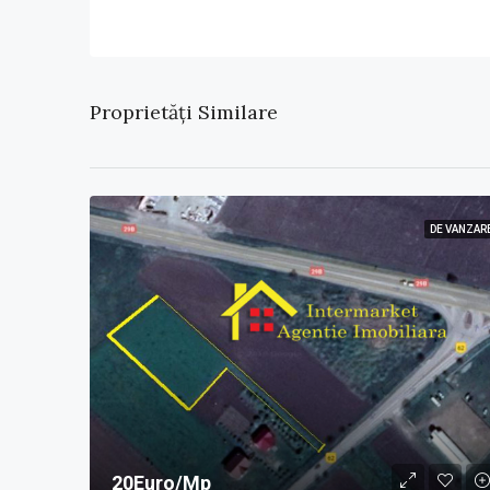
Proprietăți Similare
DE VANZAR
20Euro/Mp