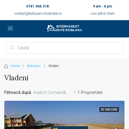
0741.966.318.
9 am - 6 pm
contact@botosani-imobiliare.ro
Luni până Vineri
Home
Botosani
Vladeni
Vladeni
Filtrează după:
1 Proprietate
implicit Comandă
DE VANZARE