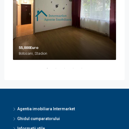
55,000Euro
458
Botosani, Stadion
Boto
Agentia imobiliara Intermarket
Ghidul cumparatorului
Informatii utile