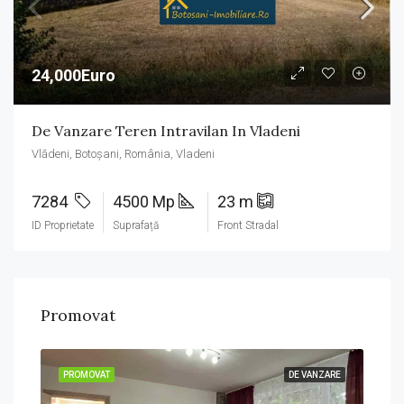
24,000Euro
De Vanzare Teren Intravilan In Vladeni
Vlădeni, Botoșani, România, Vladeni
7284
4500 Mp
23 m
ID Proprietate
Suprafață
Front Stradal
Promovat
ZARE
PROMOVAT
DE VANZARE
PRO