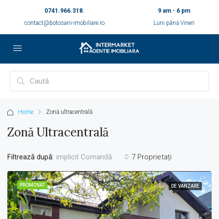
0741.966.318.
9 am - 6 pm
contact@botosani-imobiliare.ro
Luni până Vineri
Home
Zonă ultracentrală
Zonă Ultracentrală
Filtrează după:
7 Proprietați
implicit Comandă
PROMOVAT
DE VANZARE