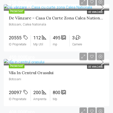
150,000Euro
PROMOVAT
DE VANZARE
De Vânzare – Casa Cu Curte Zona Calea Nationala
Botosani, Calea Nationala
20555
112
495
3
ID Proprietate
Mp Util
mp
Camere
450,000Euro
PROMOVAT
DE VANZARE
Vila In Centrul Orasului
Botosani
20097
200
800
ID Proprietate
Amprenta
Mp
408,000Euro