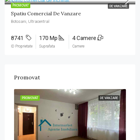
PROMOVAT
DE VANZARE
Spatiu Comercial De Vanzare
Botosani, Ultracentral
8741
170 Mp
4 Camere
ID Proprietate
Suprafata
Camere
Promovat
458
Boto
ZARE
PROMOVAT
DE VANZARE
PRO