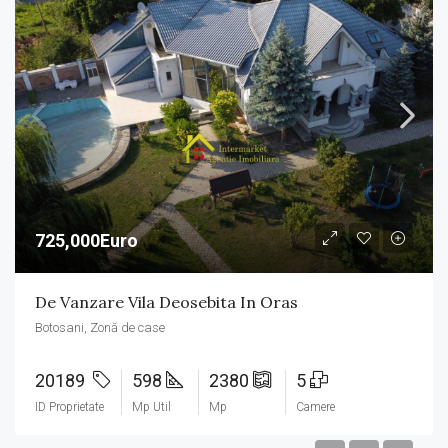
725,000Euro
De Vanzare Vila Deosebita In Oras
Botosani, Zonă de case
20189
598
2380
5
ID Proprietate
Mp Util
Mp
Camere