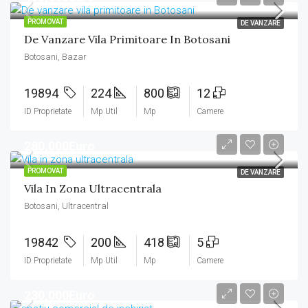
PROMOVAT
DE VANZARE
De Vanzare Vila Primitoare In Botosani
Botosani, Bazar
19894
224
800
12
ID Proprietate
Mp Util
Mp
Camere
280,000Euro
PROMOVAT
DE VANZARE
Vila In Zona Ultracentrala
Botosani, Ultracentral
19842
200
418
5
ID Proprietate
Mp Util
Mp
Camere
230,000Euro