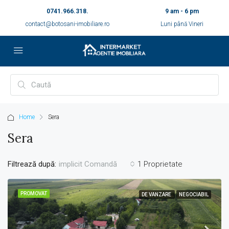
0741.966.318.
9 am - 6 pm
contact@botosani-imobiliare.ro
Luni până Vineri
Home
Sera
Sera
Filtrează după:
1 Proprietate
implicit Comandă
PROMOVAT
DE VANZARE
NEGOCIABIL