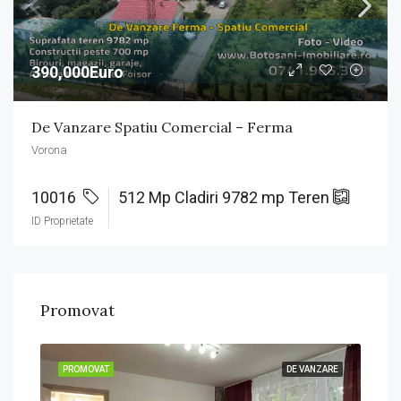
390,000Euro
De Vanzare Spatiu Comercial – Ferma
Vorona
10016
512 Mp Cladiri 9782 mp Teren
ID Proprietate
Promovat
ZARE
PROMOVAT
DE VANZARE
PRO