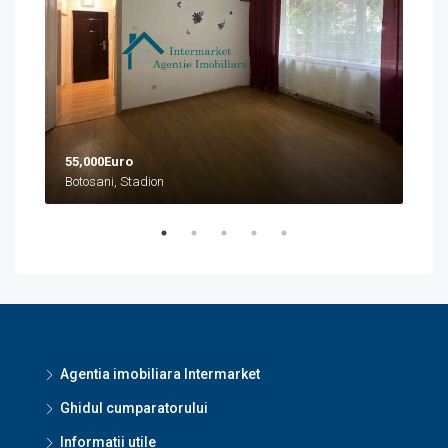
55,000Euro
458
Botosani, Stadion
Boto
Agentia imobiliara Intermarket
Ghidul cumparatorului
Informatii utile