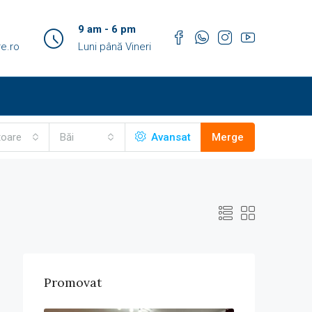
9 am - 6 pm
e.ro
Luni până Vineri
toare
Băi
Avansat
Merge
Promovat