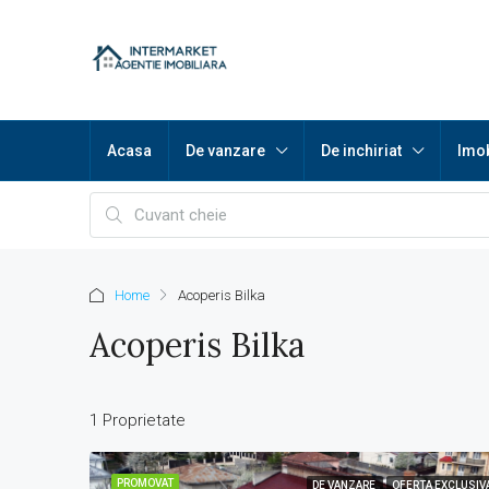
Acasa
De vanzare
De inchiriat
Imob
Home
Acoperis Bilka
Acoperis Bilka
1 Proprietate
PROMOVAT
DE VANZARE
OFERTA EXCLUSIV