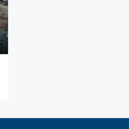
PROMOVAT
DE 
150,000Euro
Botosani, Calea Nationala