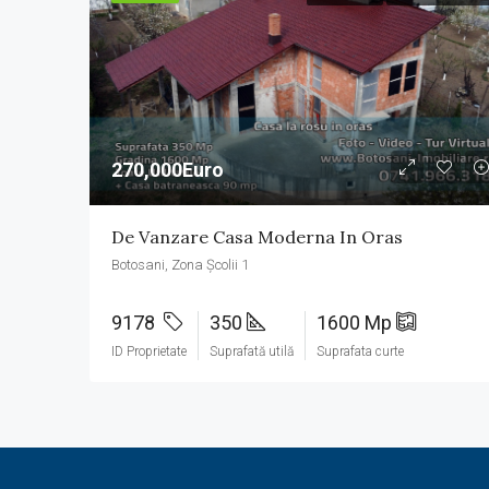
270,000Euro
De Vanzare Casa Moderna In Oras
Botosani, Zona Școlii 1
9178
350
1600 Mp
ID Proprietate
Suprafată utilă
Suprafata curte