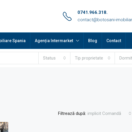
0741.966.318.
contact@botosani-imobiliar
iliare Spania
Agenția Intermarket
Blog
Contact
Status
Tip proprietate
Dormi
Filtrează după:
implicit Comandă
A