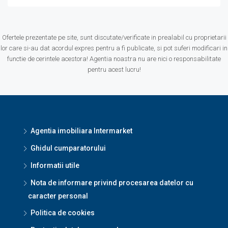
Ofertele prezentate pe site, sunt discutate/verificate in prealabil cu proprietarii
lor care si-au dat acordul expres pentru a fi publicate, si pot suferi modificari in
functie de cerintele acestora! Agentia noastra nu are nici o responsabilitate
pentru acest lucru!
Agentia imobiliara Intermarket
Ghidul cumparatorului
Informatii utile
Nota de informare privind procesarea datelor cu
caracter personal
Politica de cookies