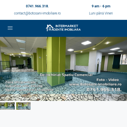
0741.966.318.
9 am - 6 pm
contact@botosani-imobiliare.ro
Luni până Vineri