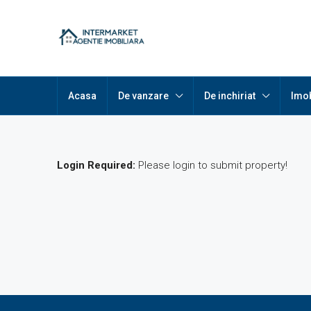
Acasa
De vanzare
De inchiriat
Imob
Login Required:
Please login to submit property!