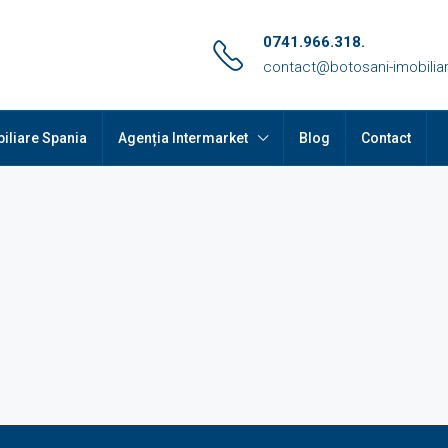
0741.966.318.
contact@botosani-imobiliar
iliare Spania
Agenția Intermarket
Blog
Contact